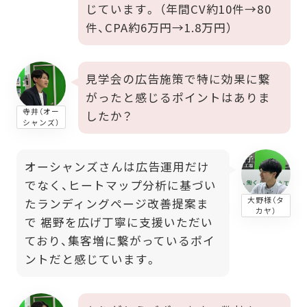
じています。 （年間CV約10件→80
件、CPA約6万円→1.8万円）
見学会の広告施策で特に効果に繋
がったと感じるポイントはありま
寺井（オー
したか？
シャンズ）
オーシャンズさんは広告運用だけ
でなく、ヒートマップ分析に基づい
大野様（タ
たランディングページ改善提案ま
カヤ）
で 裾野を広げ丁寧に支援いただい
ており、集客増に繋がっているポイ
ントだと感じています。