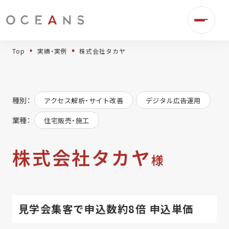
Top
実績・実例
株式会社タカヤ
種別：
アクセス解析・サイト改善
デジタル広告運用
業種：
住宅販売・施工
株式会社タカヤ
様
事業伴走
見学会集客で申込数約8倍 申込単価
デジタル広告運用