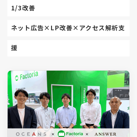
アクセス解析・サイト改善
1/3改善
ウェブサイト・LP制作
デジタルマーケティング研修
ネット広告×LP改善×アクセス解析支
援