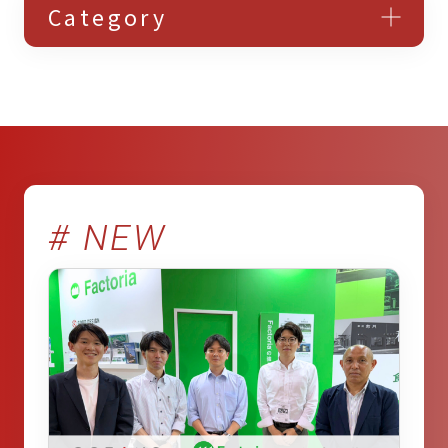
Category
アクセス解析・サイト改善
ウェブサイト・LP制作
デジタルマーケティング研修
# NEW