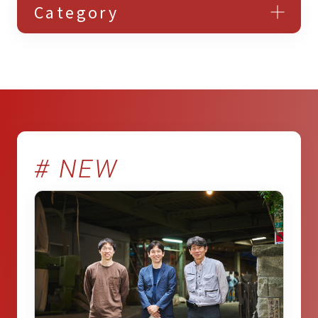
Category
アクセス解析・サイト改善
ウェブサイト・LP制作
デジタルマーケティング研修
# NEW